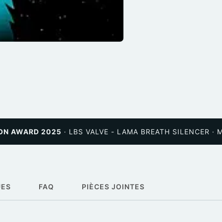
ON AWARD 2025
· LBS VALVE - LAMA BREATH SILENCER · 
UES
FAQ
PIÈCES JOINTES