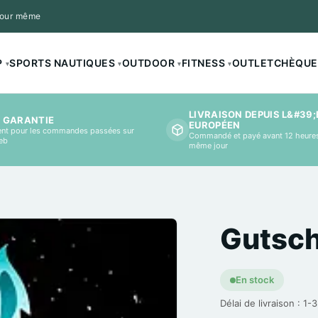
 jour même
P
SPORTS NAUTIQUES
OUTDOOR
FITNESS
OUTLET
CHÈQUE
▾
▾
▾
▾
LIVRAISON DEPUIS L&#39
E GARANTIE
EUROPÉEN
nt pour les commandes passées sur
Commandé et payé avant 12 heures
web
même jour
Gutsch
En stock
Délai de livraison : 1-3