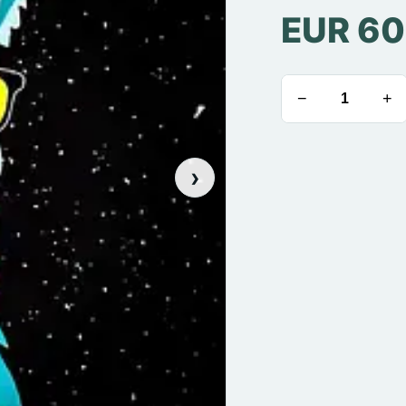
EUR 60
−
+
›