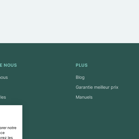
E NOUS
PLUS
nous
Blog
Garantie meilleur prix
les
Manuels
es données
& Retours
orer notre
nce
vrez les