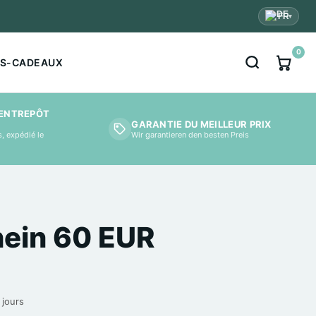
FR
▾
0
S-CADEAUX
;ENTREPÔT
GARANTIE DU MEILLEUR PRIX
Wir garantieren den besten Preis
, expédié le
ein 60 EUR
 jours