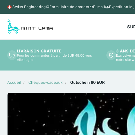
Swiss Engineering
Formulaire de contact
E-mail
Expédition le
SU
LIVRAISON GRATUITE
3 ANS D
Pour les commandes à partir de EUR 49.00 vers
Exclusiveme
Allemagne
notre site 
Accueil
/
Chèques-cadeaux
/
Gutschein 60 EUR