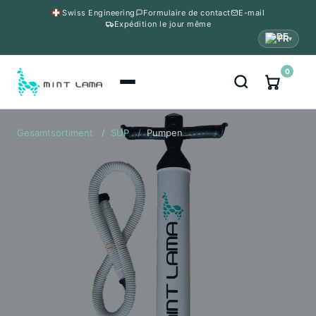
Swiss Engineering
Formulaire de contact
E-mail
Expédition le jour même
FR
▾
0
Gesamtsortiment
/
SUP
/
Pumpen