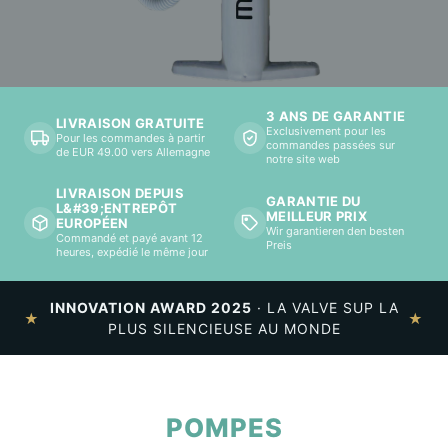
POMPES
3 ANS DE GARANTIE
LIVRAISON GRATUITE
Exclusivement pour les
Pour les commandes à partir
commandes passées sur
SWISS ENGINEERED
de EUR 49.00 vers Allemagne
notre site web
LIVRAISON DEPUIS
GARANTIE DU
L&#39;ENTREPÔT
MEILLEUR PRIX
EUROPÉEN
Wir garantieren den besten
Commandé et payé avant 12
Preis
heures, expédié le même jour
INNOVATION AWARD 2025
· LA VALVE SUP LA
★
★
PLUS SILENCIEUSE AU MONDE
POMPES