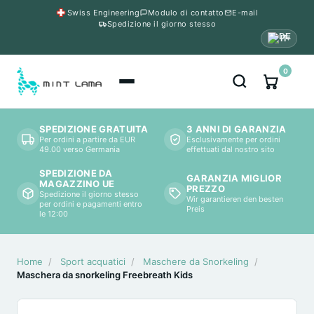
Swiss Engineering
Modulo di contatto
E-mail
Spedizione il giorno stesso
IT
▾
0
SPEDIZIONE GRATUITA
3 ANNI DI GARANZIA
Per ordini a partire da EUR
Esclusivamente per ordini
49.00 verso Germania
effettuati dal nostro sito
SPEDIZIONE DA
GARANZIA MIGLIOR
MAGAZZINO UE
PREZZO
Spedizione il giorno stesso
Wir garantieren den besten
per ordini e pagamenti entro
Preis
le 12:00
Home
/
Sport acquatici
/
Maschere da Snorkeling
/
Maschera da snorkeling Freebreath Kids