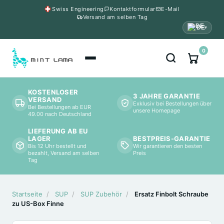
Swiss Engineering
Kontaktformular
E-Mail
Versand am selben Tag
DE
▾
0
KOSTENLOSER
3 JAHRE GARANTIE
VERSAND
Exklusiv bei Bestellungen über
Bei Bestellungen ab EUR
unsere Homepage
49.00 nach Deutschland
LIEFERUNG AB EU
BESTPREIS-GARANTIE
LAGER
Wir garantieren den besten
Bis 12 Uhr bestellt und
Preis
bezahlt, Versand am selben
Tag
Startseite
/
SUP
/
SUP Zubehör
/
Ersatz Finbolt Schraube
zu US-Box Finne