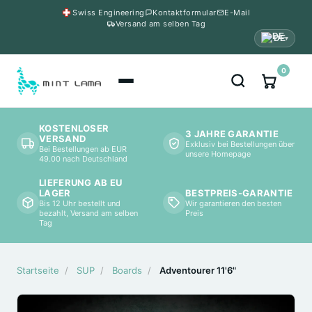
Swiss Engineering
Kontaktformular
E-Mail
Versand am selben Tag
DE
▾
0
KOSTENLOSER
3 JAHRE GARANTIE
VERSAND
Exklusiv bei Bestellungen über
Bei Bestellungen ab EUR
unsere Homepage
49.00 nach Deutschland
LIEFERUNG AB EU
BESTPREIS-GARANTIE
LAGER
Wir garantieren den besten
Bis 12 Uhr bestellt und
Preis
bezahlt, Versand am selben
Tag
Startseite
/
SUP
/
Boards
/
Adventourer 11'6"