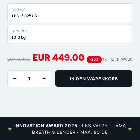
GRÖSSE
11'6'' / 32'' / 6''
GEWICHT
10.6 kg
EUR 449.00
inkl. 19 % MwSt
EUR 599.00
-25%
−
+
IN DEN WARENKORB
INNOVATION AWARD 2025
· LBS VALVE - LAMA
★
★
BREATH SILENCER · MAX. 80 DB