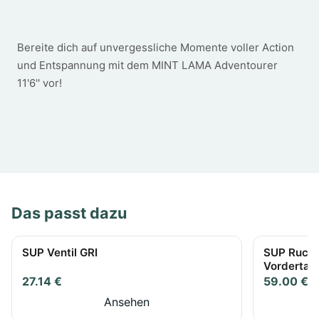
Bereite dich auf unvergessliche Momente voller Action
und Entspannung mit dem MINT LAMA Adventourer
11'6'' vor!
Das passt dazu
SUP Ventil GRI
SUP Rucks
Vordertasc
27.14 €
59.00 €
Ansehen