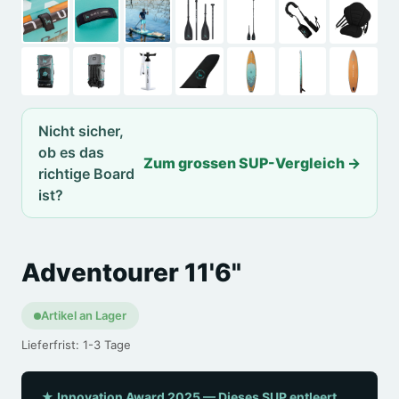
Nicht sicher,
ob es das
Zum grossen SUP-Vergleich →
richtige Board
ist?
Adventourer 11'6"
Artikel an Lager
Lieferfrist: 1-3 Tage
★
Innovation Award 2025 — Dieses SUP entleert